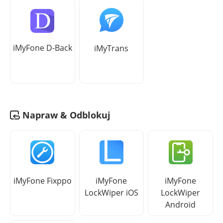
iMyFone D-Back
iMyTrans
Napraw & Odblokuj
iMyFone Fixppo
iMyFone
iMyFone
LockWiper iOS
LockWiper
Android