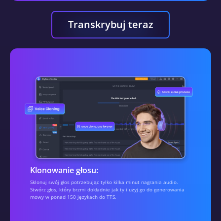
Transkrybuj teraz
Klonowanie głosu:
Sklonuj swój głos potrzebując tylko kilka minut nagrania audio.
Stwórz głos, który brzmi dokładnie jak ty i użyj go do generowania
mowy w ponad 150 językach do TTS.