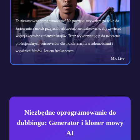
To niesamowite oprogramowanie! Na początku używałem go tylko do
żartowania z moich przyjaciół, ale zostało zaktualizowane, aby zawierać
więcej akcentów z różnych krajów. Teraz wykorzystuję je do tworzenia
profesjonalnych voiceoverów dla moich relacji z wiadomościami i
wyjaśnień filmów. Jestem freelancerem.
———— Mic Live
Niezbędne oprogramowanie do
dubbingu: Generator i kloner mowy
AI