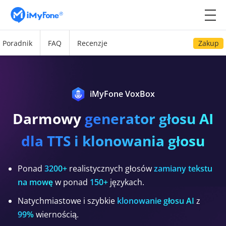
Poradnik
FAQ
Recenzje
Zakup
iMyFone VoxBox
Darmowy
generator głosu AI
dla TTS i klonowania głosu
Ponad
3200+
realistycznych głosów
zamiany tekstu
na mowę
w ponad
150+
językach.
Natychmiastowe i szybkie
klonowanie głosu AI
z
99%
wiernością.