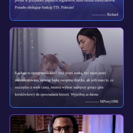
pomóc w przypadku zbędnych segmentów, które można zmodyfikować.
Ponadto obsługuje funkcję TTS. Polecam!
———— Richard
Kocham to oprogramowanie!! Jeśli jesteś matką, być może jesteś
zdezorientowana, mówiąc bajkę swojemu dziecku, ale jeśli masz to, co
oszczędza ci wiele czasu, możesz wybrać najlepszy gorący głos
kreskówkowy do opowiadania historii. Wypróbuj za darmo.
———— MPerry1996