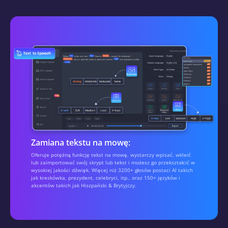
Zamiana tekstu na mowę:
Oferuje potężną funkcję tekst na mowę, wystarczy wpisać, wkleić
lub zaimportować swój skrypt lub tekst i możesz go przekształcić w
wysokiej jakości dźwięk. Więcej niż 3200+ głosów postaci AI takich
jak kreskówka, prezydent, celebryci, itp., oraz 150+ języków i
akcentów takich jak Hiszpański & Brytyjczy.