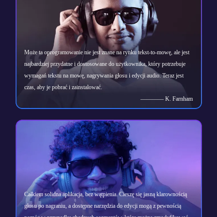
Może ta oprogramowanie nie jest znane na rynku tekst-to-mowę, ale jest
najbardziej przydatne i dostosowane do użytkownika, który potrzebuje
wymagań tekstu na mowę, nagrywania głosu i edycji audio. Teraz jest
czas, aby je pobrać i zainstalować.
———— K. Farnham
Całkiem solidna aplikacja, bez wątpienia. Cieszę się jasną klarownością
głosu po nagraniu, a dostępne narzędzia do edycji mogą z pewnością