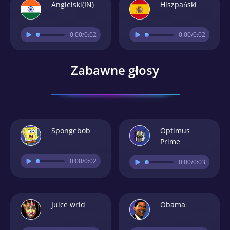
Angielski(IN)
Hiszpański
0:00
/0:02
0:00
/0:02
Zabawne głosy
Spongebob
Optimus
Prime
0:00
/0:02
0:00
/0:03
Juice wrld
Obama