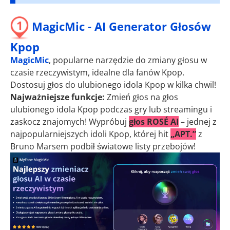
1
MagicMic - AI Generator Głosów
Kpop
MagicMic
, popularne narzędzie do zmiany głosu w
czasie rzeczywistym, idealne dla fanów Kpop.
Dostosuj głos do ulubionego idola Kpop w kilka chwil!
Najważniejsze funkcje:
Zmień głos na głos
ulubionego idola Kpop podczas gry lub streamingu i
zaskocz znajomych! Wypróbuj
głos ROSÉ AI
– jednej z
najpopularniejszych idoli Kpop, której hit
„APT.”
z
Bruno Marsem podbił światowe listy przebojów!