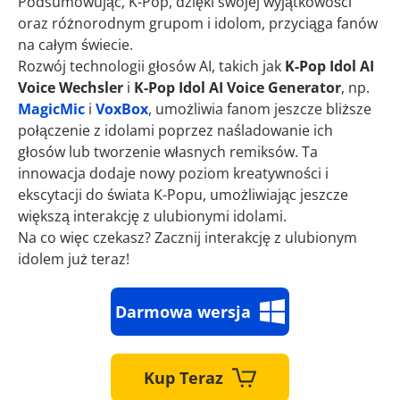
Podsumowując, K-Pop, dzięki swojej wyjątkowości
oraz różnorodnym grupom i idolom, przyciąga fanów
na całym świecie.
Rozwój technologii głosów AI, takich jak
K-Pop Idol AI
Voice Wechsler
i
K-Pop Idol AI Voice Generator
, np.
MagicMic
i
VoxBox
, umożliwia fanom jeszcze bliższe
połączenie z idolami poprzez naśladowanie ich
głosów lub tworzenie własnych remiksów. Ta
innowacja dodaje nowy poziom kreatywności i
ekscytacji do świata K-Popu, umożliwiając jeszcze
większą interakcję z ulubionymi idolami.
Na co więc czekasz? Zacznij interakcję z ulubionym
idolem już teraz!
Darmowa wersja
Kup Teraz