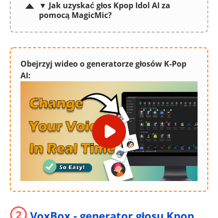
▼ Jak uzyskać głos Kpop Idol AI za
pomocą MagicMic?
Obejrzyj wideo o generatorze głosów K-Pop
AI:
2
VoxBox - generator głosu Kpop