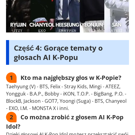
Część 4: Gorące tematy o
głosach AI K-Popu
1
Kto ma najgłębszy głos w K-Popie?
Taehyung (V) - BTS, Felix - Stray Kids, Mingi - ATEEZ,
Yongguk - B.A.P., Bobby - iKON, T.O.P. - BigBang, P.O. -
BlockB, Jackson - GOT7, Yoongi (Suga) - BTS, Chanyeol
- EXO, I.M. - MONSTA X i inni.
2
Co można zrobić z głosem AI K-Pop
Idol?
Dzięki głosowi AI K-Pop Idol możesz przekształcić swój