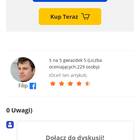
Kup Teraz
5 na 5 gwiazdek 5 (Liczba
oceniających:
229
osoby)
(Oceń ten artykuł).
Filip
0 Uwagi)
Dołącz do dyskusji!