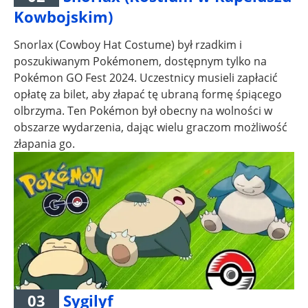
Kowbojskim)
Snorlax (Cowboy Hat Costume) był rzadkim i
poszukiwanym Pokémonem, dostępnym tylko na
Pokémon GO Fest 2024. Uczestnicy musieli zapłacić
opłatę za bilet, aby złapać tę ubraną formę śpiącego
olbrzyma. Ten Pokémon był obecny na wolności w
obszarze wydarzenia, dając wielu graczom możliwość
złapania go.
03
Sygilyf