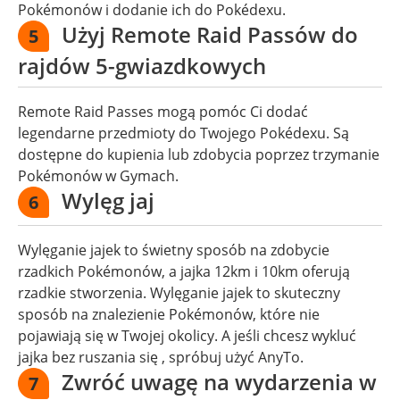
Pokémonów i dodanie ich do Pokédexu.
Użyj Remote Raid Passów do
5
rajdów 5-gwiazdkowych
Remote Raid Passes mogą pomóc Ci dodać
legendarne przedmioty do Twojego Pokédexu. Są
dostępne do kupienia lub zdobycia poprzez trzymanie
Pokémonów w Gymach.
Wylęg jaj
6
Wylęganie jajek to świetny sposób na zdobycie
rzadkich Pokémonów, a jajka 12km i 10km oferują
rzadkie stworzenia. Wylęganie jajek to skuteczny
sposób na znalezienie Pokémonów, które nie
pojawiają się w Twojej okolicy. A jeśli chcesz wykluć
jajka bez ruszania się , spróbuj użyć AnyTo.
Zwróć uwagę na wydarzenia w
7