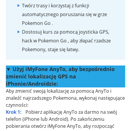
Twórz trasy i korzystaj z funkcji
automatycznego poruszania się w grze
Pokemon Go .
Dostosuj kurs za pomocą joysticka GPS,
hack w Pokemon Go , aby złapać rzadsze
Pokemony, staje się łatwy.
▼ Użyj iMyFone AnyTo, aby bezpośrednio
zmienić lokalizację GPS na
iPhonie/Androidzie:
Aby zmienić swoją lokalizację za pomocą AnyTo i
znaleźć najrzadszego Pokemona, wykonaj następujące
czynności:
Krok 1:
Pobierz aplikację AnyTo za darmo na swój
telefon (iPhone lub Android). Po zakończeniu
pobierania otwórz iMyFone AnyTo, aby rozpocząć