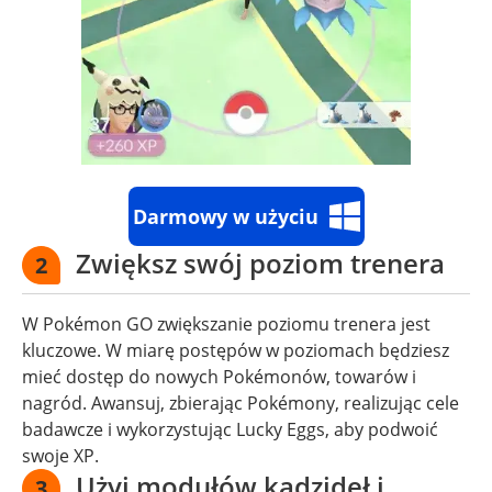
Darmowy w użyciu
Zwiększ swój poziom trenera
2
W Pokémon GO zwiększanie poziomu trenera jest
kluczowe. W miarę postępów w poziomach będziesz
mieć dostęp do nowych Pokémonów, towarów i
nagród. Awansuj, zbierając Pokémony, realizując cele
badawcze i wykorzystując Lucky Eggs, aby podwoić
swoje XP.
Użyj modułów kadzideł i
3