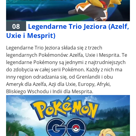
08
Legendarne Trio Jeziora (Azelf,
Uxie i Mesprit)
Legendarne Trio Jeziora składa się z trzech
legendarnych Pokémonów: Azelfa, Uxie i Mesprita. Te
legendarne Pokémony są jednymi z najtrudniejszych
do zdobycia w całej serii Pokémon. Każdy z nich ma
inny region odradzania się, od Grenlandii i obu
Ameryk dla Azelfa, Azji dla Uxie, Europy, Afryki,
Bliskiego Wschodu i Indii dla Mesprita.