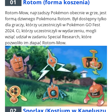
01
Rotom (forma koszenia)
Rotom-Mow, najrzadszy Pokémon obecnie w grze, jest
formą dziwnego Pokémona Rotom. Był dostępny tylko
dla graczy, którzy uczestniczyli w Pokémon GO Fest
2024. Ci, którzy uczestniczyli w wydarzeniu, mogli
wziąć udział w zadaniu Special Research, które
pozwoliło im złapać Rotom-Mow.
02
Snorlax (Kostium w Kapeluszu